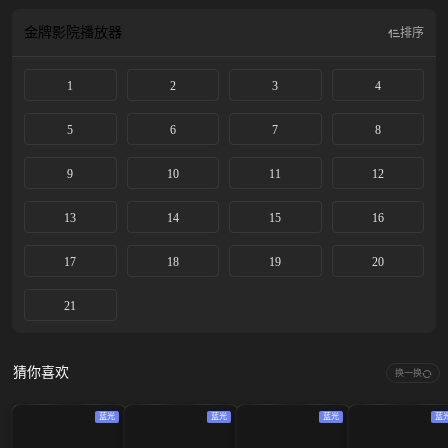
林中……在侦破过程中，他与祝青越（刘雅瑟饰），韩烽（江奇霖饰）强强联
合，抽丝剥茧屡破奇案，而牵涉当年俞菲之死的“原钻”毒品案，也逐渐展露冰山
金牌影院
播放器
排序
一角……
1
2
3
4
5
6
7
8
9
10
11
12
13
14
15
16
17
18
19
20
21
猜你喜欢
换一换
蓝光
蓝光
蓝光
蓝