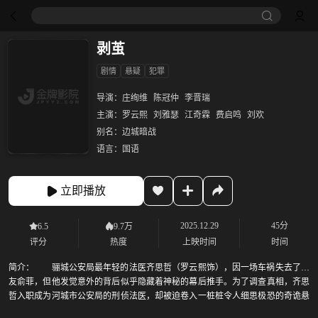
剥茧
剧情
悬疑
犯罪
导演：
庄绚维
陈冠仲
李晋瑞
主演：
罗云熙
刘雅瑟
江奇霖
费启鸣
刘欢
别名：
边城暗战
语言：
国语
立即播放
2025.12.29
45分
6.5
9.7万
评分
热度
上映时间
时间
简介：
骊城公安局最年轻的法医齐思哲（罗云熙饰），因一场车祸失去了女
友俞菲，但他发觉意外的背后似乎隐藏着神秘的幕后推手。为了调查真相，齐思
哲入职成为河城市公安局的刑侦法医，却被迫卷入一桩桩令人细思极恐的奇诡悬
案之中，身亡许久的被害者被重重蛛丝包裹，失踪的尸体出现在标本室的福尔马