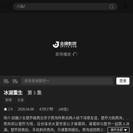
八仙！
即将播放
登录
冰湖重生
第 3 集
剧情
古装
|
2026.04.08
|
43分27秒
|
(40全)
2.9
简介:
奴籍少女楚乔被燕北世子燕洵所救后两人结下深厚友谊，楚乔力助燕洵，但
燕洵却以楚乔为饵，设伏诛杀大夏世家公子诸葛玥，诸葛玥与楚乔一起跌入冰
湖。楚乔获救后，寻机刺杀燕洵，为诸葛玥报仇。燕洵逃回燕北后