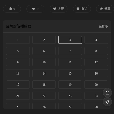
一意孤行要攻打大夏，当初的屠龙少年终成恶龙，他对楚乔也由爱生恨，不择手
段想让她臣服自己。楚乔一边对抗燕洵，一边怀疑与自己一同跌落冰湖的诸葛玥
0
0
收藏
报错
分享
其实还活着，于是努力寻找他的下落。她在帮助卞唐平定内乱时得到一位神秘的
男子几次三番的救助，楚乔对他有种似曾相识的感觉，原来他就是诸葛玥。最终
楚乔平定四方征战，与官兵和百姓并肩携手一起守护美好家园。
金牌影院
播放器
排序
1
2
3
4
5
6
7
8
9
10
11
12
13
14
15
16
17
18
19
20
21
22
23
24
25
26
27
28