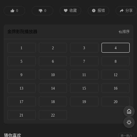
鸟头胄走私案等案件中，他们战胜了重重困难，揪出走私团伙幕后头目，保护了
国家利益。郭聪、张瑜等新一代海关人也各自有了宝贵的收获，在并肩作战中迅
0
0
收藏
报错
分享
速成长起来。
金牌影院
播放器
排序
1
2
3
4
5
6
7
8
9
10
11
12
13
14
15
16
17
18
19
20
21
22
猜你喜欢
换一换