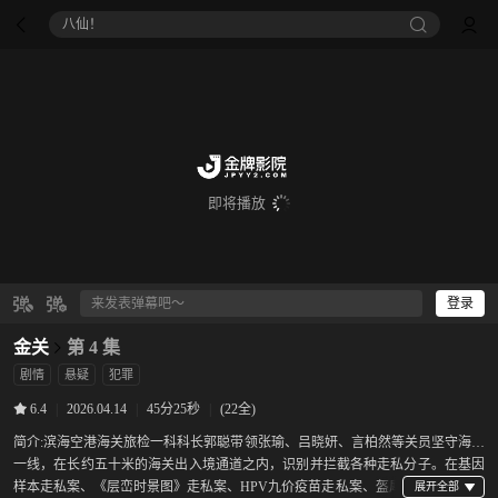
八仙！
即将播放
登录
金关
第 4 集
剧情
悬疑
犯罪
|
2026.04.14
|
45分25秒
|
(22全)
6.4
简介:
滨海空港海关旅检一科科长郭聪带领张瑜、吕晓妍、言柏然等关员坚守海关
一线，在长约五十米的海关出入境通道之内，识别并拦截各种走私分子。在基因
样本走私案、《层峦时景图》走私案、HPV九价疫苗走私案、盔犀